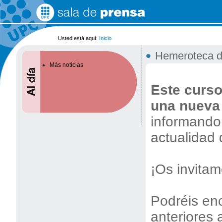
Cambiar
a
contenido.
|
Saltar
Usted está aquí:
Inicio
a
•
navegación
Hemeroteca d
Más noticias
Este curs
una nueva
informando,
actualidad
¡Os invitam
Podréis enc
anteriores