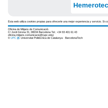
Hemeroteca
Esta web utiliza
cookies
propias para ofrecerle una mejor experiencia y servicio. Si
Oficina de Mitjans de Comunicació.
C/ Jordi Girona 31, 08034 Barcelona Tel.: +34 93 401 61 43
oficina.mitjans.comunicacio@(upc.edu)
©
UPC
. Universitat Politècnica de Catalunya · BarcelonaTech