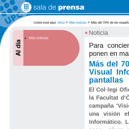
Cambiar
a
contenido.
|
Saltar
>
>
Usted está aquí:
Inicio
Más noticias
Más del 70% de los español
a
navegación
•
Noticia
Más noticias
Para concie
ponen en mar
Más del 7
Visual In
pantallas
El Col·legi Of
la Facultat d
campaña 'Visi
una visión e
Informático. 