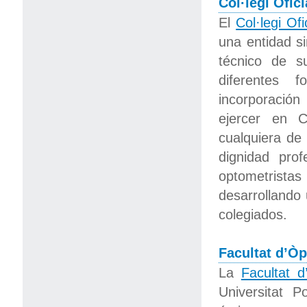
Col·legi Ofi
El
Col·legi Of
una entidad si
técnico de s
diferentes 
incorporación
ejercer en C
cualquiera de 
dignidad pro
optometrista
desarrollando 
colegiados.
Facultat d’Òp
La
Facultat d
Universitat P