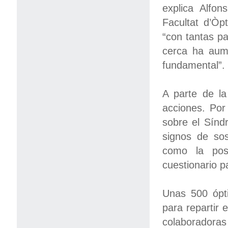
explica Alfon
Facultat d’Òp
“con tantas pa
cerca ha aume
fundamental”.
A parte de la 
acciones. Por
sobre el Sínd
signos de sos
como la posi
cuestionario p
Unas 500 ópti
para repartir 
colaboradora