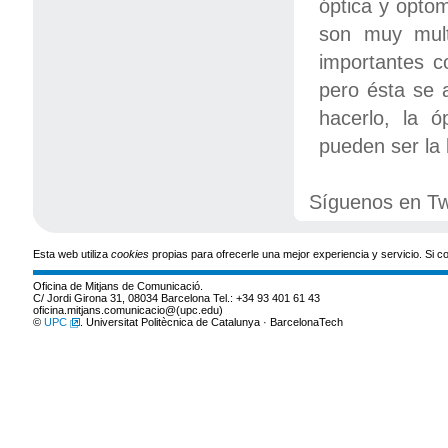
óptica y opto
son muy multi
importantes c
pero ésta se a
hacerlo, la ó
pueden ser la 
Síguenos en Tw
Esta web utiliza
cookies
propias para ofrecerle una mejor experiencia y servicio. Si
Oficina de Mitjans de Comunicació.
C/ Jordi Girona 31, 08034 Barcelona Tel.: +34 93 401 61 43
oficina.mitjans.comunicacio@(upc.edu)
©
UPC
. Universitat Politècnica de Catalunya · BarcelonaTech