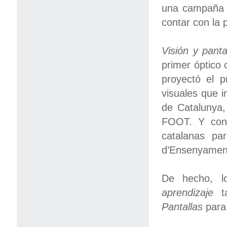
una campaña a
contar con la 
Visión y panta
primer óptico
proyectó el p
visuales que i
de Catalunya,
FOOT. Y co
catalanas pa
d’Ensenyament
De hecho, lo
aprendizaje
ta
Pantallas
para 