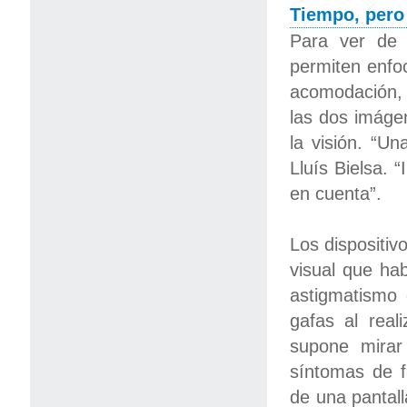
Tiempo, pero
Para ver de 
permiten enfoc
acomodación, 
las dos imáge
la visión. “Un
Lluís Bielsa. 
en cuenta”.
Los dispositiv
visual que ha
astigmatismo 
gafas al real
supone mirar
síntomas de f
de una pantall