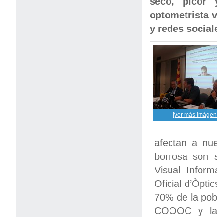
seco, picor 
optometrista v
y redes social
[ver más imágen
afectan a nue
borrosa son 
Visual Inform
Oficial d’Òpt
70% de la po
COOOC y la F