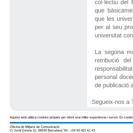
col·lectiu del
que bàsicamen
que les unive
per al seu pro
universitat co
La segona modi
retribució d
responsabilita
personal docen
de publicació 
Segueix-nos a T
Aquest web utilitza
cookies
pròpies per oferir una millor experiència i servei. En co
Oficina de Mitjans de Comunicació.
C/ Jordi Girona 31, 08034 Barcelona Tel.: +34 93 401 61 43