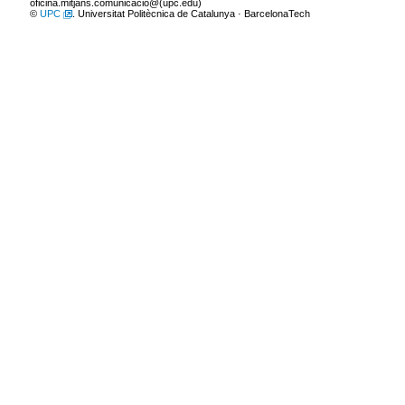
oficina.mitjans.comunicacio@(upc.edu)
©
UPC
. Universitat Politècnica de Catalunya · BarcelonaTech